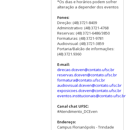
*Os dias e horários podem sofrer
alteração a depender dos eventos
Fones:
Direção: (48) 3721-8409
Administrativo: (48) 3721-4768
Reservas: (48) 3721-6486/3850
Formaturas: (48) 3721-9781
Audiovisual: (48) 3721-3859
Portaria/Balcão de informações:
(48) 3721.9360
E-mail:
direcao.dceven@contato.ufsc.br
reservas.dceven@contato.ufsc.br
formatura@contato.ufsc.br
audiovisual.dceven@contato.ufsc.br
exposicoes.dceven@contato.ufsc.br
eventos.institucionais@contato.ufsc.br
Canal chat UFSC:
#Atendimento_DCEven
Endereço:
Campus Florianópolis - Trindade