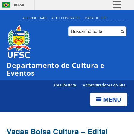
BRASIL
Simplifique!
ACESSIBILIDADE
ALTO CONTRASTE
MAPA DO SITE
Comunica BR
Participe
Acesso à informação
Legislação
Departamento de Cultura e
Canais
Eventos
Área Restrita
Administradores do Site
MENU
Vagas Bolsa Cultura – Edital