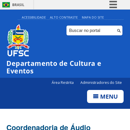
BRASIL
Simplifique!
ACESSIBILIDADE
ALTO CONTRASTE
MAPA DO SITE
Comunica BR
Participe
Acesso à informação
Legislação
Departamento de Cultura e
Canais
Eventos
Área Restrita
Administradores do Site
MENU
Coordenadoria de Áudio