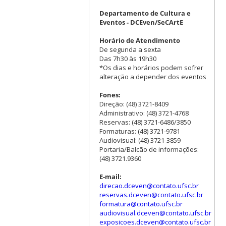
Departamento de Cultura e
Eventos - DCEven/SeCArtE
Horário de Atendimento
De segunda a sexta
Das 7h30 às 19h30
*Os dias e horários podem sofrer
alteração a depender dos eventos
Fones:
Direção: (48) 3721-8409
Administrativo: (48) 3721-4768
Reservas: (48) 3721-6486/3850
Formaturas: (48) 3721-9781
Audiovisual: (48) 3721-3859
Portaria/Balcão de informações:
(48) 3721.9360
E-mail:
direcao.dceven@contato.ufsc.br
reservas.dceven@contato.ufsc.br
formatura@contato.ufsc.br
audiovisual.dceven@contato.ufsc.br
exposicoes.dceven@contato.ufsc.br