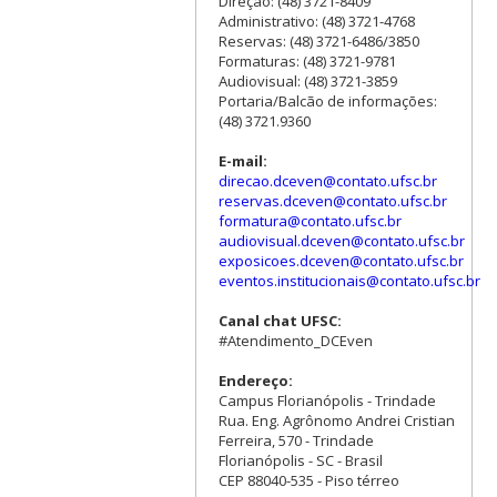
Direção: (48) 3721-8409
Administrativo: (48) 3721-4768
Reservas: (48) 3721-6486/3850
Formaturas: (48) 3721-9781
Audiovisual: (48) 3721-3859
Portaria/Balcão de informações:
(48) 3721.9360
E-mail:
direcao.dceven@contato.ufsc.br
reservas.dceven@contato.ufsc.br
formatura@contato.ufsc.br
audiovisual.dceven@contato.ufsc.br
exposicoes.dceven@contato.ufsc.br
eventos.institucionais@contato.ufsc.br
Canal chat UFSC:
#Atendimento_DCEven
Endereço:
Campus Florianópolis - Trindade
Rua. Eng. Agrônomo Andrei Cristian
Ferreira, 570 - Trindade
Florianópolis - SC - Brasil
CEP 88040-535 - Piso térreo