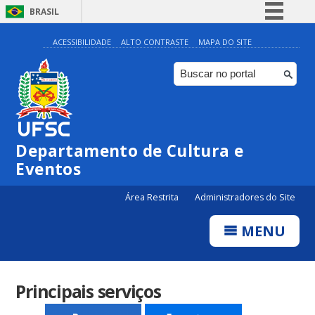
BRASIL
Simplifique!
ACESSIBILIDADE
ALTO CONTRASTE
MAPA DO SITE
Comunica BR
Participe
Acesso à informação
Legislação
Departamento de Cultura e
Canais
Eventos
Área Restrita
Administradores do Site
MENU
Principais serviços