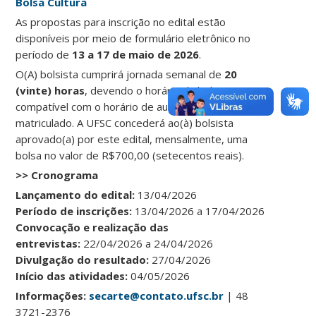
Bolsa Cultura
As propostas para inscrição no edital estão
disponíveis por meio de formulário eletrônico no
período de
13 a 17 de maio de 2026
.
O(A) bolsista cumprirá jornada semanal de
20
(vinte) horas
, devendo o horário da bolsa ser
compatível com o horário de aula em que esteja
matriculado. A UFSC concederá ao(à) bolsista
aprovado(a) por este edital, mensalmente, uma
bolsa no valor de R$700,00 (setecentos reais).
>> Cronograma
Lançamento do edital:
13/04/2026
Período de inscrições:
13/04/2026 a 17/04/2026
Convocação e realização das
entrevistas:
22/04/2026 a 24/04/2026
Divulgação do resultado:
27/04/2026
Início das atividades:
04/05/2026
Informações:
secarte@contato.ufsc.br
| 48
3721-2376